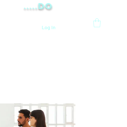
.....Do
Log In