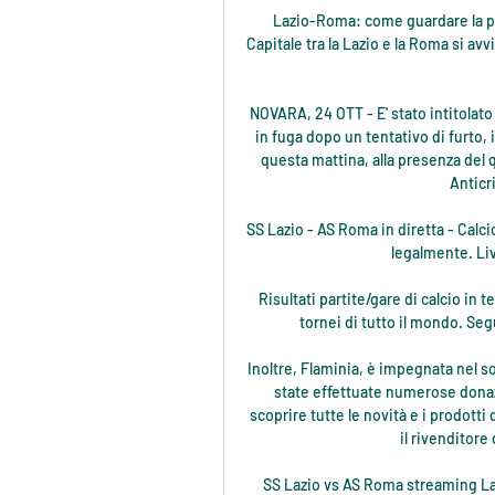
Lazio-Roma: come guardare la partita in tv e in streaming 1 giorno fa — Il derby della Capitale tra la Lazio e la Roma si avvicina, e i tifosi non vedono l'ora di vedere la loro squadra in campo.

NOVARA, 24 OTT - E' stato intitolato a Franco Biagio, poliziotto ucciso 34 anni fa da un'auto in fuga dopo un tentativo di furto, il largo adiacente alla Questura di Novara. La cerimonia questa mattina, alla presenza del questore, Rosanna Lavezzaro, e del direttore centrale Anticrimine Francesco Messina.

SS Lazio - AS Roma in diretta - Calcio Verificare dove le trasmissioni Internet e TV vedranno legalmente. Live stream online, partite in diretta.

Risultati partite/gare di calcio in tempo reale. Aggiornamenti in diretta dai campionati e tornei di tutto il mondo. Segui il livescore con le dirette di Repubblica Sport.

Inoltre, Flaminia, è impegnata nel sociale in maniera molto attiva: nel corso degli anni sono state effettuate numerose donazioni e forniture in ambito scolastico e medico. Per scoprire tutte le novità e i prodotti di arredo bagno a Roma, vieni a trovarci nei centri EPM: il rivenditore di arredo bagno Flaminia a Roma.

SS Lazio vs AS Roma streaming Lazio-Roma 14 ore fa — SS Lazio vs AS Roma streaming Lazio-Roma: dove vederla in tv, diretta streaming e 10 gennaio 2024 In diretta HD 3 ore fa — Lazio-Roma, ...

Gabriele Germinio è su Facebook. Iscriviti a Facebook per connetterti con Gabriele Germinio e altre persone che potresti conoscere. Grazie a Facebook...

8 gen 2017- Film e Serie TV Gratis in Streaming e Download su ITALIA-FILM.ME. Visualizza altre idee su Film, Film online gratis e Guardare film.

GIUSEPPE BATTISTON SARAH FELBERBAUM ROCCO PAPALEO ROCÍO MUÑOZ MORALES OLGA ROSSI ALESSANDRO TIBERI STELLA EGITTO EVA ROBIN’S Iniziate eri in Piemonte per sei settimane le riprese di Tu mi nascondi qualcosa, commedia prodotta da Massimiliano Leone e Valentina Di Giuseppe per la Lime Film e diretta da Giuseppe Loconsole.

Nella venticinquesima giornata di campionato, la Salernitana esce sconfitta per 1-0 dal Bentegodi di Verona. A vostro avviso chi è stato il migliore in campo? Rispondete al sondaggio scegliendo la vostra risposta nel form a sinistra.

13.54 In diretta da San Pietroburgo,. 12.14 In Russia è diminuita significativamente la mortalità materna e la mortalità infantile. Anche l’aspettativa di vita è aumentata, ha detto Putin. 12.06 Secondo Putin la Russia sta vivendo un momento di crescita e …

Avezzano vs Campobasso il risultato di lega in tempo reale Serie D. Presentiamo il risultato in tempo reale, le formazioni in pre-partita, gli attaccanti, le statistiche e le tabelle di liga

Virtus Villadossola - Comignago - Prima Categoria Girone A 2019 - 2020 - Live Diretta Tabellino Streaming 22/09/2019 - I AM CALCIO VCO . Vco. Tabellino. Virtus Villadossola - Comignago 3-1 - Prima Categoria Girone A 2019 - 2020 22/09/2019 15:00 Stadio: Felino e …

Monza - Fermana Prima Divisione B - 28 aprile 2019. Prima Divisione B – Segui LIVE su Eurosport l'incontro di Calcio tra Monza e Fermana. La partita è in programma il 28 aprile 2019 alle 18:30. La nostra diretta ti offre aggiornamenti minuto per minuto e dettagli sui momenti più importanti.

Luparense - A.C. Belluno 1905. San Martino di Lupari, ore 15. SCUOLA CALCIO ELITE. I cookie ci aiutano a fornire i nostri servizi. Utilizzando tali servizi, accetti l'utilizzo dei cookie da parte nostra.OK Info.

Di seguito riportiamo le decisioni del Giudice Sportivo dopo la tredicesima giornata di campionato:A CARICO DI SOCIETA’ AMMENDA E DIFFIDA Euro 1.500,00 CITTA’ DI ACIREALE 1946 Per avere propri sostenitori rivolto grida implicanti discriminazione per motivi di razza all’indirizzo di un calciatore avversario, costringendo l’Arbitro ad.

REGGIO EMILIA. Senza possibilità d’appello, la sfida che la Grissin Bon giocherà alle 20-45 di domenica al pala Desio (diret