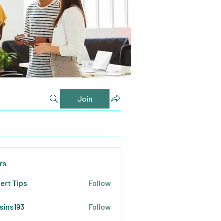
Join
rs
ert Tips
Follow
sins193
Follow
193