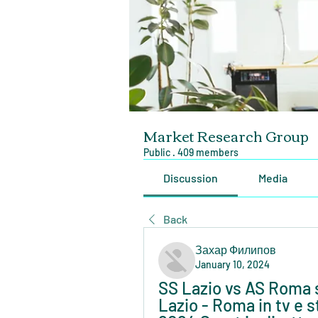
Market Research Group
Public
·
409 members
Discussion
Media
Back
Захар Филипов
January 10, 2024
SS Lazio vs AS Roma s
Lazio - Roma in tv e s