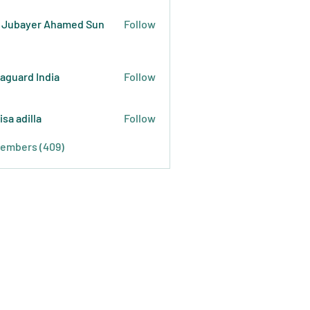
 Jubayer Ahamed Sun
Follow
raguard India
Follow
isa adilla
Follow
Members (409)