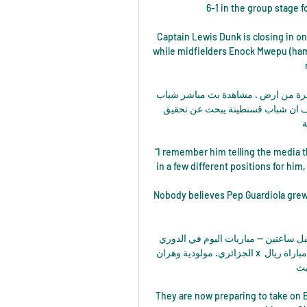
6-1 in the group stage f
Captain Lewis Dunk is closing in on
while midfielders Enock Mwepu (hams
مباراة شباب قسنطينة و مولودية الجزائر 22‏/09‏/2023 — مباشرة من ارض . مشاهدة بث مباشر شباب 
قسنطينة ومولودية الجزائر بتاريخ 2023-09-22. ومن معروف ان شباب قسنطينة يبحث عن تحقيق 
ة
“I remember him telling the media t
in a few different positions for hi
Nobody believes Pep Guardiola grew
جدول مباريات اليوم الخميس 11 يناير 2024 والقنوات الناقلة قبل ساعتين — مباريات اليوم في الدوري 
الجزائري. مولودية وهران x شباب قسنطينة - 06:45 بتوقيت السعودية - الشبابية مشاهدة مباراة ريال 
 بث
They are now preparing to take on B