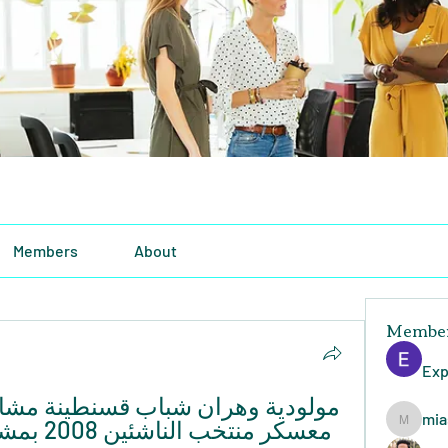
Members
About
Membe
Exp
mia
miasins