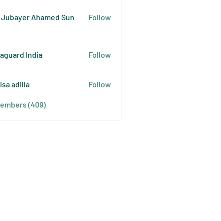
 Jubayer Ahamed Sun
Follow
raguard India
Follow
isa adilla
Follow
Members (409)