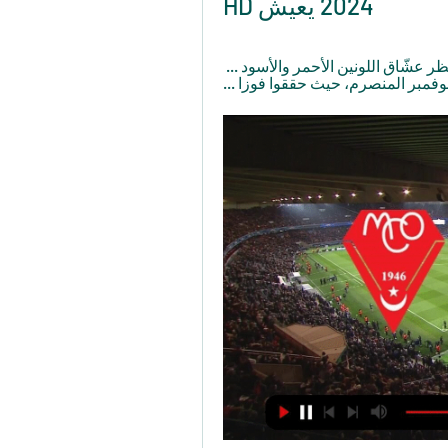
2024 يعيش HD
قبل 4 أيام — ... مولودية البيض ومولودية الجزائر. انتظر عشّاق اللونين الأحمر والأسود ... 