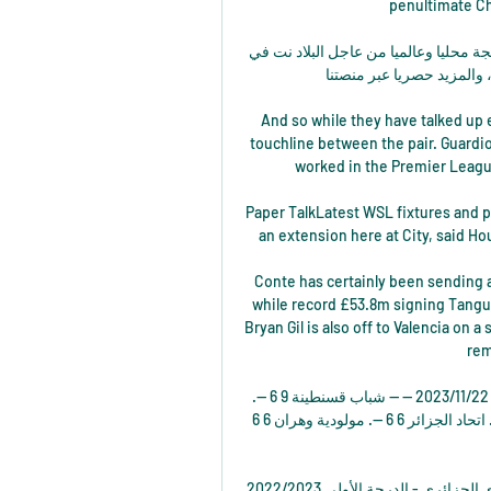
penultimate Ch
البلاد : أخبار الجزائر والعالم على مدار الساعة اقرأ الأخبار الرائجة محليا وعالميا من عاجل البلاد نت في 
 والمزيد حصريا عبر منصتنا
And so while they have talked up e
touchline between the pair. Guardio
worked in the Premier League
Paper TalkLatest WSL fixtures and pr
an extension here at City, said H
Conte has certainly been sending a 
while record £53.8m signing Tangu
Bryan Gil is also off to Valencia on a 
rem
الجولة 7: العميد للتأكيد في وادي سوف واختبار حقيقي لبارادو 22‏/11‏/2023 — -- شباب قسنطينة 9 6 --. 
اتحاد بسكرة 9 6 11.شبيبة الساورة 8 6 12. شبيبة القبائل 7 6 13. اتحاد الجزائر 6 6 --. مولودية وهران 6 6 
مولودية وهران ضد شباب قسنطينة الدوري الجزائري - الدرجة الأولى 2022/2023 | Regular Season. 