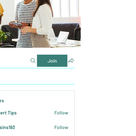
Join
rs
ert Tips
Follow
sins193
Follow
193