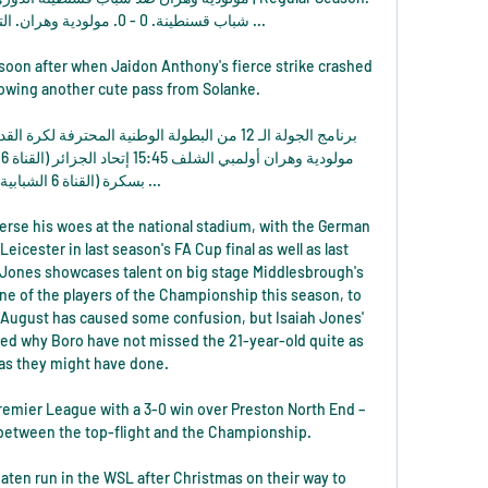
شباب قسنطينة. 0 - 0. مول ...

oon after when Jaidon Anthony's fierce strike crashed 
llowing another cute pass from Solanke.

بسكرة (القناة 6 ا ...

verse his woes at the national stadium, with the German 
eicester in last season's FA Cup final as well as last 
 Jones showcases talent on big stage Middlesbrough's 
ne of the players of the Championship this season, to 
t August has caused some confusion, but Isaiah Jones' 
d why Boro have not missed the 21-year-old quite as 
s they might have done. 

remier League with a 3-0 win over Preston North End – 
between the top-flight and the Championship. 

ten run in the WSL after Christmas on their way to 