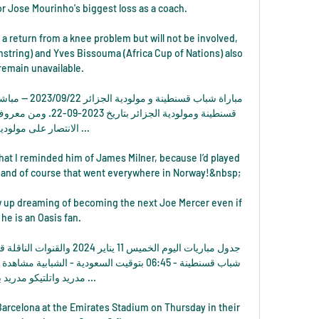
or Jose Mourinho's biggest loss as a coach. 

 a return from a knee problem but will not be involved, 
tring) and Yves Bissouma (Africa Cup of Nations) also 
remain unavailable. 

الانتصار على مولودي ...

hat I reminded him of James Milner, because I’d played 
m, and of course that went everywhere in Norway!&nbsp;

 up dreaming of becoming the next Joe Mercer even if 
he is an Oasis fan. 

مدريد واتلتيكو مدريد ...

arcelona at the Emirates Stadium on Thursday in their 