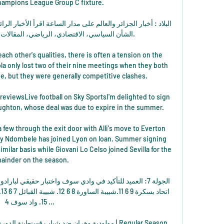
ampions League Group C fixture. 

الشأن السياسي، الاقتصادي، الرياضي، المقالات،.

ach other's qualities, there is often a tension on the 
la only lost two of their nine meetings when they both 
, but they were generally competitive clashes. 

eviewsLive football on Sky SportsI'm delighted to sign 
oughton, whose deal was due to expire in the summer. 

few through the exit door with Alli's move to Everton 
y Ndombele has joined Lyon on loan. Summer signing 
similar basis while Giovani Lo Celso joined Sevilla for the 
ainder on the season. 

15. واد سوف 4 ...
