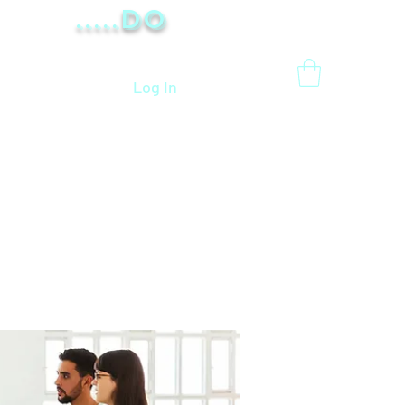
.....Do
Log In