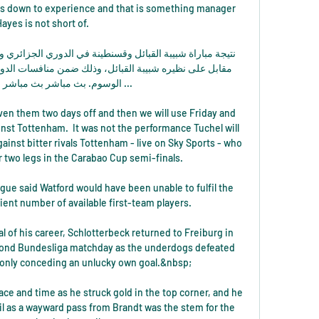
mes down to experience and that is something manager 
ayes is not short of.

الوسوم. بث مباشر بث مباشر  ...

given them two days off and then we will use Friday and 
nst Tottenham.  It was not the performance Tuchel will 
inst bitter rivals Tottenham - live on Sky Sports - who 
 two legs in the Carabao Cup semi-finals. 

ue said Watford would have been unable to fulfil the 
cient number of available first-team players. 

l of his career, Schlotterbeck returned to Freiburg in 
econd Bundesliga matchday as the underdogs defeated 
only conceding an unlucky own goal.&nbsp;

e and time as he struck gold in the top corner, and he 
il as a wayward pass from Brandt was the stem for the 