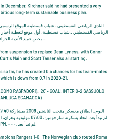
y in December, Kirchner said he had presented a very 
itious long-term sustainable business plan. 

يخص عميد الأندية الجزا ...

from suspension to replace Dean Lyness, with Conor 
rtis Main and Scott Tanser also all starting. 

 so far, he has created 0.5 chances for his team-mates 
 which is down from 0.7 in 2020-21.

IACOMO RASPADORI):  26' - GOAL! INTER 0-2 SASSUOLO 
GIANLUCA SCAMACCA)

PM. - - -. لم تبدأ بعد.

ampions Rangers 1-0.  The Norwegian club routed Roma 