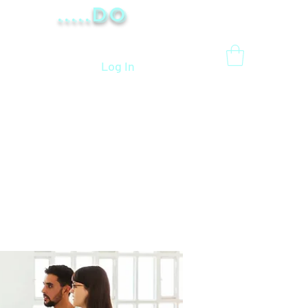
.....Do
Log In