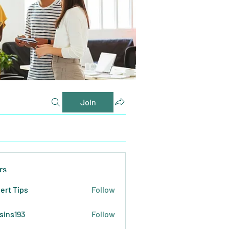
Join
rs
ert Tips
Follow
sins193
Follow
193