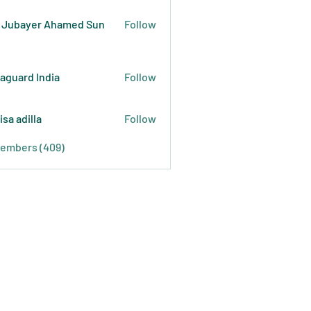
 Jubayer Ahamed Sun
Follow
raguard India
Follow
isa adilla
Follow
Members (409)