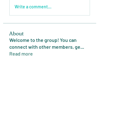
Write a comment...
About
Welcome to the group! You can
connect with other members, ge
...
Read more
Members
Expert Tips
Follow
miasins193
Follow
miasins193
MD. Jubayer Ahamed Sun
Follow
Ultraguard India
Follow