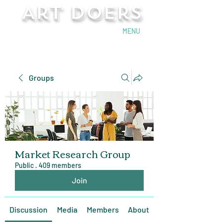
Art Doers
Send Email
MENU
Groups
Market Research Group
Public
·
409 members
Join
Discussion
Media
Members
About