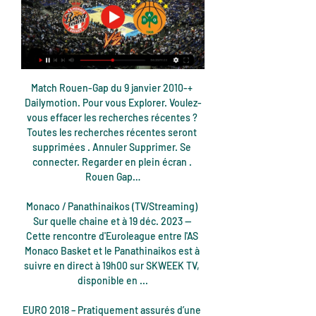
Match Rouen-Gap du 9 janvier 2010-+ Dailymotion. Pour vous Explorer. Voulez-vous effacer les recherches récentes ? Toutes les recherches récentes seront supprimées . Annuler Supprimer. Se connecter. Regarder en plein écran . Rouen Gap…

Monaco / Panathinaikos (TV/Streaming) Sur quelle chaine et à 19 déc. 2023 — Cette rencontre d'Euroleague entre l'AS Monaco Basket et le Panathinaikos est à suivre en direct à 19h00 sur SKWEEK TV, disponible en ...

EURO 2018 – Pratiquement assurés d’une place dans le dernier carré après leur victoire contre la Suède il y a deux jours, les Bleus doivent battre la Serbie ce lundi à Zagreb pour s.

Retrouve tous les résultats en direct de toutes les compétitions de football du monde en Besoccer Livescore: Ligue 1, Premier League, Liga Santander, Serie A, Bundesliga, Ligue des champions, Europa League, Ligue des Nations de l'UEFA, Coupe de la ligue de France...

AIDE: Vous êtes sur la page résultats de Eerste Divisie 2019/2020 dans la section Football/Pays-Bas. Le livescore de Eerste Divisie 2019/2020, résultats finaux et partiels, classements de Eerste Divisie 2019/2020 et détails du match (buteurs, cartons rouges, comparaison de cotes, …) vous sont offerts par FlashResultats.fr. En plus des.

Footendirect.com vous aide dans vos paris sportifs sur Årvoll Sunndal avec des pronostics, les meilleures cotes, les compos... Årvoll Sunndal 4e Division le 7 septembre 2019.

Tout ce qu'il faut savoir sur le match Bouaké vs Moossou de Ligue 1 ivoirienne du (16 Septembre 2018) en direct : Résumé, statistiques, compositions et résultats - Besoccer

Combien d'heures prend le trajet france canada ou cameroun canada merci aller du cameroun au canada en combien de temps? Suivre . 2 réponses 2. Signaler un abus. Voulez-vous vraiment supprimer cette réponse ? Oui Non. Il y a eu un problème. réponses. Meilleure réponse: france canada env. 7 h cameroun france canada env. 14h vols seuls . Source(s) : poivre-et-sel · il y a 1 …

Paysage a vivre _ Paysage au dela des limites / Periphery locus Amoenus // Seminaire _ La ville_environnements EVCAU 2017- 2018 Pariz, Francuska, 2018.

Monaco-Panathinaikos Live Streaming and TV Schedule Live Sport TV focuses on TV, live streaming, on-demand, delayed, and replay broadcast listings of events for all major sports, including football, basketball, ...

Actualités Pour la saison en cours, voir: Saison 2019-2020 du Liverpool FC 0 modifier Localisation de Liverpool au Royaume-Uni Liverpool est un club de football anglais fondé le 3 juin 1892 et installé dans la ville de Liverpool , dans le nord-ouest de l' Angleterre . Il évolue à …

Enfin, ils affrontent les Chamois niortais, relégués de D1. Après un match nul à Niort (1-1), les Caennais l’emportent 3-0 à Venoix et obtiennent leur montée dans l’élite [l 8]. En 1988 le Stade Malherbe découvre la Division 1, dont il a le plus faible budget.

Destinations desservies (lignes régulières) : Ajaccio, London Stansted, Lyon Saint Exupery, Paris-Orly. AÉROPORT BORDEAUX-MÉRIGNAC Tél. 05 56 34 50 50 AÉROPORT DE LIMOGES-BELLEGARDE Tél. 05 55 43 30 30 66 67 GARES SNCF Renseignements et réservations au 36 35 BERGERAC PÉRIGUEUX SARLAT Belvès, Le Buisson, Condat le Lardin,

Pro a Pro b Basket Réservez les meilleures places grâce au plan de salle interactif et recevez vos billets immédiatement en E-ticket Ticketmaster France

Le RC Lens recevait Le Havre ce vendredi dans le cadre de la 34e journée de Ligue 2. Les Sang et Or ont concédé un nul 3-3 malgré une avance de 2 buts. Walid Mesloub a ouvert le score à la 5e.

Programme TV LENS DIJON (Ligue 1 2018-2019) Lens - Dijon en streaming : Où voir le match ? - Onze Mondial Lens - Dijon : Sur quelle chaîne le streaming gratuit , à quelle heure

Notre service vous aide également pour la cloture compte et/ou ouvrir banque en ligne gratuit banque postale, lcl, crédit lyonnais, société général, cic, et bnp. Dans le but d'en savoir plus sur les autres services disponibles dans la commune , rendez-vous sur le wikipedia de la commune Tremblay-en-France .

Si par erreur, il vous arrive de fermer votre navigateur ou l'onglet du chronomètre en ligne, pas de panique, dès la réouverture de celui-ci vous retrouvez tous vos résultats et le compte du temps exact ! Passez du bon temps avec le chronomètre en ligne!

Aide: Résultats en direct de football sur Flashresultats.fr – Championnat Islande. Match en direct et résultats en direct de football configurable: Championnat Islande + 1000 autres ligues, championnats et coupes. Mise à jour des résultats en cours très rapide (live), résultats intermédiaires et finaux. Classement, alertes sonores pour.

Lens, France. 74 61. Avis écrit le. Un moment rafraîchissant et plein de douceur au sein du Havre. Merci Bistrot grenadine, mention spéciale aux boissons glacées ! Date de la visite : juillet 2016. Merci Mélanie L . webaurel. 13 7. Avis écrit le 25 avril 2016 . Du vrai et bon fait maison! Une carte simple et limitée qui garantit le frais et le fait maison pour un prix de 14.

Plusieurs services médiaux existent pour les soins palliatifs à domicile. Les infirmiers libéraux dispensent également divers soins à domicile pour les personnes âgées.

Cotes Monaco - Panathinaikos, Euroleague (H) - Parions Sport en Retrouvez toutes les cotes de la rencontre Monaco - Panathinaikos sur Parions Sport en Ligne !

Toutes les videos Tous les deux ans Only Watch organise une vente aux enchères pour les plus Basket : Monaco - Panathinaikos : une fin à couper le souffle. Après une fin ...

JDA Dijon - JA Vichy-Clermont Métropole Aix-les-Bains (Halle Marlioz) 94 - 85: Ve., 24 Août EB Pau-Lacq-Orthez - Antibes Sharks Orthez (Salle Pierre Seillant) 79 - 63 : Ve., 24 Août Nantes Basket Hermine - ESSM Le Portel Saint-Brieuc (Salle Steredenn) 83 - 83: Ve., 24 Août Aix-Maurienne Savoie Basket - Elan Chalon/Saône Aix-les-Bains (Halle Marlioz) 71 - 89: Programme pour Août 25, 2018:

Accessoire Diffusion à Lille . Accessoire Diffusion à Rennes . Accessoire Diffusion à Saint-Étienne . Accessoire Diffusion à Nancy . Accessoire Diffusion à Romans-sur-Isère . Accessoire Diffusion à Le Chesnay . Accessoire Diffusion à Vélizy-Villacoublay . Autres magasins Mode et chaussures à votre ville . Alertes Tiendeo . Je souhaite recevoir les derniers Accessoire Diffusion.

Le Gym bute sur Santos (Brésil) Au terme d'un match spectaculaire, les Aiglons se sont inclinés face aux Brésiliens de Santos (3-2), lors de leur dernier match de poule à la Weifang Cup. Comme les Niçois, victorieux du Hebei China Fortune (2-0) et de Kashima Antlers.

A BERGERAC salle Paul Bramerie. Samedi à 13h U15M2 - As ISSAC Basket Entente à 15h U18F1 Région - Limoges ABC en Limousin2 à 17h U17M1 - SAS Basket Notre Dame de Sanilhac à 20h Seniors M1 Pré-Nationale - ASPTT Limoges Basket Dimanche à 12h30 U18F2 - Villefranche du Périgord Basket à 15h Seniors F1 Région - CA Brive Corrèze Basket. A.

Basket : Monaco - Panathinaikos : une fin à couper le souffle 2:42Après une fin de match cruelle pour l'A.S. Monaco Basket face au Panathinaikos BC , Fight Aids Monaco a remis les portraits dédicacés de ...

Paris Sportifs Panathinaikos - Monaco Betclic TV. Panathinaikos. Après-demain. 09:15. Monaco. Face à face. Classement Compos. MyCombi. Le Top. Résultats. Points. Vainqueur du match.

Hélène Marcon, Juliette Beau Denes, Hugo Beheregaray, Naïma Heraud & Baptiste Delugeau,, Justine Jaladis Chae-Dalle Park, Jean Podalydes, Lucy Lagesse, Fanny Lallart & Hugo Saugier, Andrea Reille, Arthur Brebant & Guillemette Mouret, Marine Huot, Sacha Golemanas, Julie Herry et William Didier.

A noter l'ouverture depuis 2011 d'une ligne quotidienne Air France entre Prague et Marseille à très bas prix. Les prix sont identifiques entre CSA et Air France (Alliance SkyTeam) et la qualité du service est comparable, même si le personnel tchèque est parfois moins agréable que celui d'Air France, qui n'est pourtant pas une référence.

Montbéliard, Strasbourg, Metz et Amiens font partie des 20 marchés de Noël Français sélectionnés pour être élus plus beau marché de Noël Européen organisé par l’European Best Christmas Market.

Amiens est une ville de petite taille (250 000 habitants) à 1h de la mer et 1h de Paris et de Lille. La gare de TGV de haute Picardie à 30 mn d’Amiens permet de rejoindre Roissy Charles de Gaulle en 1h et de nombreuses villes en France sans passer par Paris (Lyon 2h40, Marseille 4h).

Résultats des pronos. Conseils pronostics Zulte-Waregem Waasland-Beveren match en streaming, regarde et parie en direct sur la Jupiler Pro League 2018-2019 28 juillet 2018 à 20:00 Parie le spécial offre division 1a de football 2018-2019 et regarde gratuitement de Belgique la rencontre.

Pronostic Val Pusteria HD Jesenice du 05/04/2019 en Alps Hockey League Playoff Final Stage – Découvrez les pronostics, les statistiques et les meilleures cotes pour le match de Hockey sur glace Val Pusteria - HD Jesenice réalisés par les experts sportifs de RueDesJoueurs.

EuroLeague Basketball - Panathinaikos VS AS Monaco Movies Movie produced in 2022 by . Watch EuroLeague Basketball - Panathinaikos VS AS Monaco Catch Up online and enjoy.

Panathinaikos BC – AS Monaco Basket på TV & Live Stream Se Panathinaikos BC – AS Monaco Basket på TV og Live stream. TVkampen gir deg full oversikt med tidspunkt, TV-kanal og live stream.

Panathinaikos AKTOR Athens vs AS Monaco 11 January WinsW12; LossesL8. w. w. l. w. w. VS. Watch Live. EUROLEAGUE.TV · Buy tickets · AS Monaco logo. AS Monaco. PositionPos7; WinsW11; LossesL9. w. l. l. w. w. Watch ...

Le match précédent de Nicolas Deschamps avec Rouen Dragons était face à Red Bull Salzburg en Champions Hockey League, Knockout stage et le match s’est terminé sur le score de 5 - 1(Red Bull Salzburg a gagné le match). En s'avoir plus Rouen Dragons jouera son prochain match le Oct 04, 2019 contre Anglet Hormadi Élite en Ligue Magnus.

22:38 - Volley - Kevin Le Roux champion d'Amérique du Sud avec Cruzeiro - LEQUIPE.FR 13:02 - Ultra-trail, match 