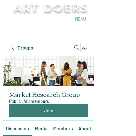
Art Doers
Send Email
MENU
Groups
Market Research Group
Public
·
410 members
Join
Discussion
Media
Members
About