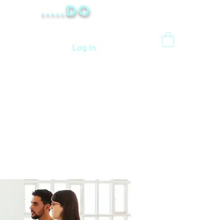
.....Do
Log In