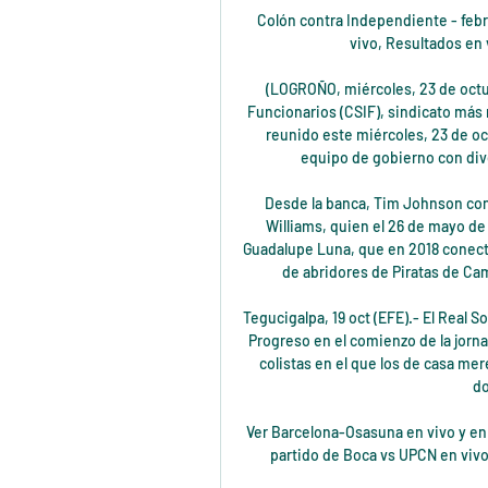
Colón contra Independiente - febrero 3, 2018 - Listados de TV y transmisión en línea en vivo, Resultados en vivo, Noticias y videos :: Live Soccer TV

(LOGROÑO, miércoles, 23 de octubre de 2019) La Central Sindical Independiente y de Funcionarios (CSIF), sindicato más representativo en las administraciones públicas, se ha reunido este miércoles, 23 de octubre, en mesa sectorial de Educación con el nuevo equipo de gobierno con diversos puntos en el orden del día, entre los que.

Desde la banca, Tim Johnson contará con el valioso aporte del utility Óscar Francisco Williams, quien el 26 de mayo de 2018 jugó las nueve posiciones, y del refuerzo José Guadalupe Luna, que en 2018 conectó 17 vuelacercas con Generales de Durango. La rotación de abridores de Piratas de Campeche tendría cuatro lugares asegurados para el.

Tegucigalpa, 19 oct (EFE).- El Real Sociedad venció este sábado de visita por 1-0 al Honduras Progreso en el comienzo de la jornada 15 del torneo hondureño Apertura, en un partido de colistas en el que los de casa merecieron mejor suerte. El Honduras Progreso fue claro dominador, pero el Real

Ver Barcelona-Osasuna en vivo y en directo hace 15 horas — hace 8 horas — Si querés ver el partido de Boca vs UPCN en vivo online por TyC Sports, te contamos el horario y los detalles.

En que canales ver Barcelona vs. Osasuna EN VIVO por hace 2 horas — Barcelona vs. Osasuna se podrá ver a través de las señales de DSports (DIRECTV) y DTVGO en América Latina. En tanto, por Sky Sports en México.

Vigésima temporada de la LNBP da comienzo con 17 jugadores con pasado NBA. Viviendo su segunda década de vida, la Liga Nacional tendrá casi dos decenas de basquetbolistas que estuvieron en la G-League, en la Summer League o tuvieron algunos minutos en la NBA.

Los directivos del Defensor Sporting uruguayo analizan qué tipo de sanción aplicará a los defensas Matías Malvino y Ramón Arias, que celebraron con una juerga con mujeres la victoria en Medellín por 0-2 sobre el Atlético Nacional en la ida de los cuartos de final de la Copa Libertadores.

Radio En Línea, Información, Noticias Y Música De Cuenca Ecuador Y El Mundo En Nacional Golea A La Reserva De Fuerza Amarilla | Radio Espectáculo La Hora y Fecha en ECUADOR

Cuba Canadá en directo: Consulta el resultado del partido Cuba Canadá en vivo y sigue el marcador en directo gracias a nuestro livescore. Partido Liga De Naciones CONCACAF A, …

sanguiao.com rechaza la responsabilidad derivada de una mala utilización de los contenidos y se reserva el derecho a actualizar, modificar o eliminar la información contenida en el sitio web y limitar o no permitir el acceso a esta información de manera temporal o definitiva.

Barcelona vs. Osasuna, en vivo: cómo ver online el partido hace 3 horas — Barcelona y Osasuna definen este jueves el segundo finalista de la Supercopa de España 2024 que se lleva a cabo en Riad, Arabia Saudita.

Escucha y descarga los episodios de Podcast Unión Rayo gratis. 161º programa de la radio Unión Rayo, radio oficial del Rayo Vallecano dirigido por Javier Boned y David Briz. El programa de este miércoles com... Programa: Podcast Unión Rayo. Canal: Unión Rayo. Tiempo: 01:03:45 Subido 18/09 a …

Dónde ver el Barcelona vs Osasuna en directo online hace 1 hora — Dónde ver online gratis en vivo el partido del Barcelona hoy contra el Osasuna y en qué canal echan la Supercopa de España en directo.

FC Barcelona vs Osasuna en Televisión: Cuándo y dónde hace 6 horas — Fútbol en vivo: FC Barcelona-Osasuna por TV en América. En Estados Unidos, el partido de LaLiga Santander 2022-2023 entre Barça y Osasuna puede verse en vivo ...

Barcelona vs Osasuna EN VIVO: ¿cómo ver transmisión TV hace 11 horas — Cobertura en tiempo real del partido Barcelona vs Osasuna en vivo y online, correspondiente a la Semifinal del torneo 2023-2024 de la ...

Información libros digitales Aptus Chile ¿Dónde puedo acceder a mis libros dig