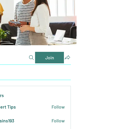
Join
rs
ert Tips
Follow
sins193
Follow
193