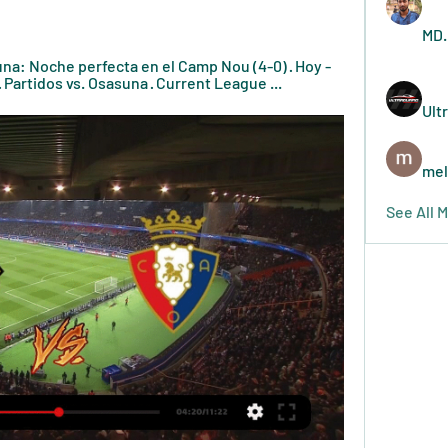
MD.
suna: Noche perfecta en el Camp Nou (4-0) · Hoy - 
· Partidos vs. Osasuna · Current League ...
Ult
mel
See All 