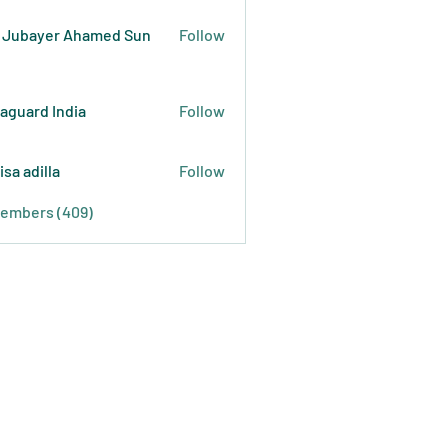
 Jubayer Ahamed Sun
Follow
raguard India
Follow
isa adilla
Follow
Members (409)