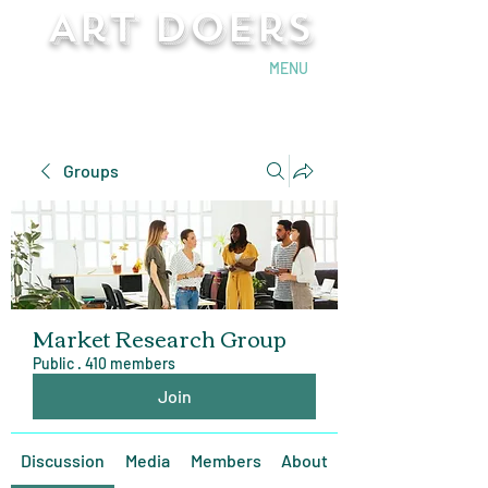
Art Doers
Send Email
MENU
Groups
Market Research Group
Public
·
410 members
Join
Discussion
Media
Members
About