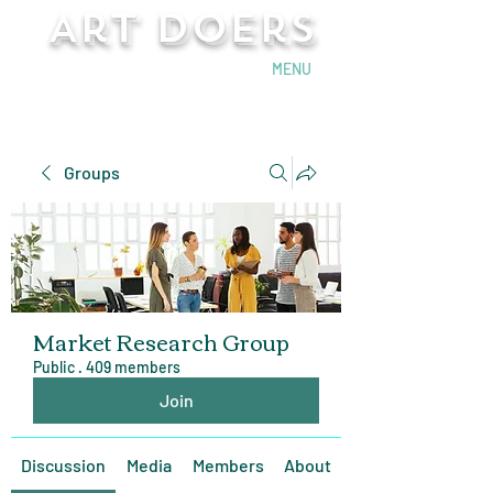
Art Doers
Send Email
MENU
Groups
Market Research Group
Public
·
409 members
Join
Discussion
Media
Members
About