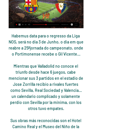
Habemus data para o regresso da Liga NOS, será no dia 3 de Junho, o dia em que reabre a 25ªjornada do campeonato, onde o Portimonense recebe o Gil Vicente…

Mientras que Valladolid no conoce el triunfo desde hace 6 juegos, cabe mencionar sus 3 partidos en el estadio de Jose Zorrilla recibio a rivales fuertes como Sevilla, Real Sociedad y Valencia…un calendario complicado y solamente perdio con Sevilla por la minima, con los otros tuvo empates.

Sus obras más reconocidas son el Hotel Camino Real y el Museo del Niño de la Ciudad de México, e l Museo de Arte Contemporáneo y la torre Legorreta de Nuevo Sur en Monterrey. Como puedes ver, nosotros te presentamos nuestra lista de 9 arquitectos famosos pero la lista y el talento alrededor del mundo es interminable. ¿Qué otro arquitecto.

Carlos Augusto Zambrano Ochandarte (Callao, Provincia Constitucional del Callao, Perú, 10 de julio de 1989) es un futbolista peruano.Juega como defensa central y su equipo actual es Boca Juniors de la Superliga Argentina.Con la selección peruana de fútbol es internacional desde el 2008 . Tiene como preseas la medalla del subcampeonato en la Copa América 2019 y una medalla de bronce.

En el Polideportivo Municipal de Luján, DirectTV Bolívar, el último campeón, debutó en la Liga Argentina con un éxito por 3-0 sobre River Plate, con parciales de 25-17, 25-23 y 25-20.

Club León. Santos Laguna. Atlas de Guadalajara. Monarcas Morelia. Rayos del Necaxa. Puebla. Xolos de Tijuana. Tiburones Rojos del Veracruz.. Club Pachuca Prolight Collection para Niño 9Forty Strapback. PROLIGHT COLLECTION Club Pachuca Prolight …

Canal Malaga C.F. en SUR, toda la información sobre el Malaga Club de Futbol, tu equipo. Sigue al Málaga CF, resultados y otras noticias de fútbol en diario SUR

[AdSense-B] Santos tiene 41 puntos, los mismos que Cienciano | Fuente: Santos FC De pronóstico reservado. Cienciano y Santos FC se enfrentarán este domingo en el estadio Garcilaso de la Vega, en Cusco. Ambos llegarán a la última fecha de la Liga 2 en igualdad de condiciones (41 unidades), tras la resolución de la Comisión de Apelaciones de la Federación Peruana de Fútbol que resolvió.

Real Madrid vs Atlético de Madrid y Barcelona vs Osasuna. hace 1 día — LaLiga está en ESPN+. Ahora puedes disfrutar LaLiga en ESPN+, donde podrás ver todos los partidos En Vivo en español. Suscríbete aquí. De ...

Ver River Plate vs Lanús En Vivo Live Stream Today! online y gratis por internet. V. a las 1. 7: 4. Estádio Antonio Vespucio Liberti. Mirar River Plate vs Lanús en vivo online por internet. Wath live stream. Google Play, Apple Store 2. Ver partido Ver River Plate vs Lanús EN VIVO ONLINE HD. Jornada de las Semifinales Copa Libertadores de.

Quiénes somos Predicciones matemáticas de fútbol, estadísticas para más de 300 ligas de fútbol. Predicciones 1X2, Bajo/Más 2.5 goles en el partido, resultado, ambos equipos anotaran pronosticos.

STEINADLER Feiazeig • Características: jet flame, 1300°C • Fuel: gas • Peso: 35 g • Medidas: 6,5 x 4,0 x 1,8 cm • Estuche: policarbonato (PC)

Resultados, partidos y actualidad de la Liga 1, torneo de la Primera División del fútbol peruano. 18 equipos pelean por el título más importante de Perú.

Sporting Cristal vs. Sport Boys chocarán en duelo vibrante por la fecha 7 de la Liga 1. La contienda entre ambas escuadras está pactada a las 1:15 p.m. (hora peruana) y tendrá lugar en el.

En su cancha del predio "Salvador Hassan", Quilmes jugó ayer por la Liga Argentina. El “Cervecero” tuvo la visita de Acassuso, club de la B Metropolitana de AFA, ganando Quilmes en la 2000 y empatando en la 2002 y 2003 para no acompañar los resultados en la demás divisiones.

Dónde ver al FC Barcelona hoy | DAZN News ES ... vivo y en directo online el siguiente partido que disputa el Fútbol Club Barcelona Se podrá seguir por televisión en directo el FC Barcelona vs CA Osasuna, a ...

Resultado al final del partido Bogota FC: Todos los partidos / Valledupar: Todos los partidos-/partido-/partido. 0' 45' 45' 90' 0' 15' 30' 45' 45' 60' 75' 90' ESTADÍSTICAS SOBRE LAS APUESTAS DE LOS ÚLTIMOS CRUCES DIRECTOS. Resultado final Resultado al descanso Doble oportunidad Under / …

Barcelona - Osasuna: a qué hora es, canal de TV y cómo hace 8 horas — Fecha, horario, cómo ver en vivo y en directo en televisión y cómo seguir online el Barcelona - Osasuna, correspondiente a las semifinales ...

2017-8-3 · Concejo Municipal de San Carlos ACTA 46-2017 PAG.5 Jueves 13 de julio de 2017 Sesión Extraordinaria AVAL DEL COLEGIO DE MÉDICOS Y CIRUJANOS DE COSTA RICA El Presidente del Colegio de Médicos y Cirujanos de Costa Rica mediante el oficio PJG.145.05.15 del 11 de mayo del 2015 dirigido a la señora Ministra de

Unión La Calera vs. Curicó Unido 2 - 0. Resumen; Comparación de E.D. Comentarios; Estadio Chile. Primera División. 2019; Primera B; Segunda División; Tercera A; Copa Chile; Super Cup; Promoción de pay off; Play-offs 2/3; Play-offs 3/4; Info. Unión La Calera. L D W W D. 2 - 0 Curicó Unido. W L W D L. Competición Primera División Fecha.

Supercopa de España 2024: Barcelona - Osasuna hace 3 horas — Osasuna y Barcelona se enfrentan este jueves 11 de enero a las 20:00 horas en en el estadio Al-Awwal Stadium de Riad (Arabia Saudí).

Radio Guatapurí, H.J.N.S. Estación Fue fundada en Valledupar – Cesar – Colombia – Sudamérica, Agosto 30, 1963. La estación comenzó con 1 kilovatio de potencia en la antena de la frecuencia 1,490 kHz modulación de amplitud (AM) y en sólo tres años, gracias a su trabajo y la cobertura, potencia se aumentó a 10 kilovatios.

Colo Colo vs. Palestino EN VIVO: alineaciones confirmadas. conjunto Albo llega motivado debido a que el pasado miércoles se consagró campeón de la Copa Chile tras vencer a la Universidad de.

8 MARTES 1º Y 11 Y 2011 BOLIVIA PIENSA EN LA ARGENTINA Y VENEZUELA El seleccionado boliviano, que dirige el argentino Gustavo Quinteros (foto), comenzó en La Paz su preparación para los partidos por eliminatorias que jugará el 11 de noviembre ante la Argentina, y cuatro días después frente a Venezuela, ambos en condición de visitante.

FC Barcelona Osasuna Magna en vivo ver partido online y Los vínculos a los momentos destacados del FC Barcelona vs. Osasuna Magna aparecen la pestaña Media tan pronto como el vídeo aparezca en páginas como Youtube o ...

El club Inti Gas derrotó 3-1 a Sport Boys del Callao, en el estadio Ciudad de Cumaná, en Ayacucho por la decimonovena jornada del torneo Descentralizado 2011. A cuatro minutos de iniciado el partido, Carlos Ibarra logró anotar el primer gol, quien aprovechó una desconcentración de la defensa rosada, para batir al portero Diego Carranza.

online marketing Mallorca Programador Joomla Barcelona - Especialistas en programacion web joomla en Barcelona . Programacion web joomla barcelona. Especialistas en posicionamiento web, Agencia de marketing Online, Programador de paginas web joomla y servicios graficos integral. Servicios de programacion de pagina web joomla, diseÃ±o de tienda online en joomla, programacion de e …

Cómo ver Osasuna vs Barcelona en vivo online por La 30 ago 2019 — Aquí te decimos cómo ver en vivo este duelo. caosasunaVerified. 310K followers. View profile · Instagram post shared by @caosasuna.

Una fuente del siglo XVII sale a la luz en las obras del Metro de Ópera. Los restos arqueológicos de la primera fuente monumental de Madrid, conocida como la Fuente de los Caños del Peral, y un pequeño acueducto del siglo XVII han salido a la luz en las obras de ampliación de la estación de Metro de Ópera.

EN VIVO: Universidad de Chile - Internacional por la Copa Libertadores 2020. Goal.com. 4 de febrero de 2020. Rebloguear. Compartir. Tuitear. Compartir. Ver fotos. El defensor ex Palestino sigue sin adaptarse al juego azul, siendo uno de los puntos bajos de la escuadra que adiestra Hernán Caputto.. El troleo en directo de un reportero de TV3.

Real Sociedad 1, Osasuna 0. Alexander Isak (Real Sociedad) remate con la derecha desde el lado derecho del interior del área por bajo, junto al palo izquierdo. Asistencia de Martin Ødegaard.

definición de Carlos A. Mannucci y sinónimos de Carlos A. Mannucci (español), antónimos y red semántica multilingüe (traductores por 37 lenguas)

Chicó empató con Alianza en Tunja por la fecha 8 de Liga BetPlay 2020-I. El partido disputado en el Estadio La Independencia de Tunja, se llevó a cabo por la fecha 8 del fútbol profesional de Colombia.

Ricardo Montero dirigirá Herediano vs Cartaginés Publicado por Joselyn Hernandez | Feb 4, 2019 | Arbitraje La Comisión de Arbitraje de la Federación Costarricense de Fútbol (FEDEFUTBOL) dio a conocer los árbitros a cargo de dirigir en la jornada 8 del Campeonato Nacional de la Primera División.

Entradas de fútbol | Canal Oficial FC Barcelona Quieres vivir la emoción de ver tus jugadores favoritos desde cerca? Compra tus entradas para los próximos partidos del FC Barcelona en la web oficial.

Ciudad de México, México, 10 de mayo de 2018, México Ambiental.- El pronóstico para hoy es de lluvias muy fuertes en el norte de Oaxaca, el sur de Veracruz y el centro de Chiapas, y lluvias fuertes en Michoacán, Guerrero y Tabasco, informó el Servicio Meteorológico Nacional (SMN) @conagua_clima, dependiente de la Comisión Nacional del Agua (Conagua) @conagua_mx.

CA Osasuna - FC Barcelona (+Post de DAZN) Ver CA Osasuna - FC Barcelona (+Post de DAZN) online en directo y en diferido con DAZN ES. Disponible en alta definición, en cualquier dispositivo y sin ...

[[transmisión@]] Barcelona Osasuna vídeo del partido LALIGA hace 59 minutos — FC Barcelona Osasuna Magna en vivo ver partido online y FC Barcelona Osasuna Resumen de FC Barcelona vs CA Osasuna (1-2) 1:31El FC Barcelona ...

En ese estado, la Sierra Norte es la principal región cafetalera con el 91% de la superficie sembrada. Soto (2000) caracteriza la estructura y la diversidad de plantas leñosas en cafetales con sombra en Chiapas y encuentra 79. que los productores venden directamente en mer