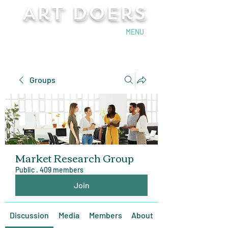
Art Doers
Send Email
MENU
Groups
Market Research Group
Public
·
409 members
Join
Discussion
Media
Members
About