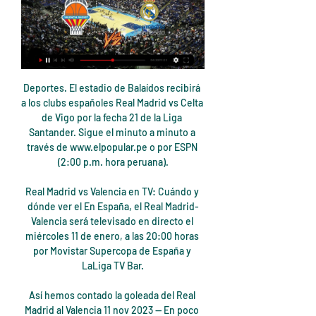
Deportes. El estadio de Balaídos recibirá a los clubs españoles Real Madrid vs Celta de Vigo por la fecha 21 de la Liga Santander. Sigue el minuto a minuto a través de www.elpopular.pe o por ESPN (2:00 p.m. hora peruana).

Real Madrid vs Valencia en TV: Cuándo y dónde ver el En España, el Real Madrid-Valencia será televisado en directo el miércoles 11 de enero, a las 20:00 horas por Movistar Supercopa de España y LaLiga TV Bar.

Así hemos contado la goleada del Real Madrid al Valencia 11 nov 2023 — En poco menos de dos minutos Vinicius y Rodrygo marcaron el 3-0 y el 4-0 contra el Valencia en el partido más llamativo de la jornada del sábado ...

Encuentre opiniones, horarios de apertura, fotos y vídeos para Cooperativa Sindical Agricola Virgen De Palomares - Peñas Y Asociaciones Varias en Trebujena. TEL: 956395... Busque en Infobel otras empresas en la categoría Peñas Y Asociaciones Varias en Trebujena.

Esos dos lugares los pelean, además del Lara, Pellicanos FC, Estrella Roja y el propio Deportivo Peñarol, a pesar de haber resbalado el domingo anterior frente al "Rojo". Sin cambios ante el CD Lara Durante la semana el cuerpo técnico de la Cota 905 ensayó con el mismo once que estuvo frente a Peñarol.

Real Madrid - Valencia: horario y dónde ver en TV hoy el 11 nov 2023 — A qué hora y dónde ver hoy por televisión y online el partido entre Real Madrid y Valencia de Primera División. SIGUE EN DIRECTO EL REAL ...

Vamos con el partido de UEL que nos encontramos en los cuartos de final entre el Slavia de Praga y el Chelsea. Considero este pick bastante interesante ya que el Chelsea es un equipo que juega mucho con balón y el centro del campo que ha introducido en este partido tiene pinta de que es para robar rapido y tener posesiones largar.

No podemos encontrar la página que estás buscando. Prueba volviendo al home.. PROIMAMEX S.A. DE C.V. 2011 - 2018. Todos los derechos reservados. Aviso de privacidad.

Aquí te traemos los enlaces en donde podrás ver el partido en vivo y en directo entre Piratas de Campeche vs Tigres de Quintana Roo en Liga Mexicana de Beisbol en vivo por Internet y totalmente gratis, el partido se llevará a cabo este Miércoles 10 de Agosto del 2016 en el horario de las 8:00PM Hora de México ( Ver Hora en tu Pais).

Conoce los rsultados de Bolivia vs. Venezuela en Yahoo Deportes. Ve todos los comentarios del partido incluyendo videos destacados, noticias, alineación de los equipos, calificaciones de los jugadores, estadísticas y más.

Siria advierte a los kurdos que no deberían de confiar en las promesas de su »aliado» Estados Unidos.. según una versión de sus declaraciones divulgada hoy por el canal árabe Al-Mayadeen.. Presidente Putin ordena la introducción de castigos penales por la propaganda de drogas en línea…

ant onio jose manuel francisco juan david jose antonio jose luis jesus javier francisco javier carlos daniel miguel rafael pedro jose manuel angel alejandro miguel angel jose maria fernando luis sergio pablo jorge alberto juan carlos juan jose ramon enrique vicente juan antonio diego raul alvaro joaquin adrian andres ivan oscar ruben santiago.

Ingreso 2020: la Universidad Nacional de Avellaneda abre la inscripción a sus carreras. La preinscripción online podrá realizarse desde el 2 de septiembre al 20 de diciembre en www.undav.edu.ar. Conocé la propuesta educativa de la UNDAV.

Camino a Brasil: Bosnia-Herzegovina 2 - Costa de Marfil 1. Camino a Brasil: Bosnia-Herzegovina 2 - Costa de Marfil 1. Mantente al día a donde vayas con Diario Digital, recibe notificaciones y entérate de las noticias actuales sobre política, inmigración y mucho más.

Esto es HistoCast. No es Esparta pero casi. Al cumplirse medio siglo de la llegada del hombre a la Luna hemos querido hacer nuestro humilde homenaje a aquella gesta y a los que la hicieron posible, algunos de ellos más cerca de lo que pensamos.

El Millonarios Fútbol Club Femenino es el equipo de fútbol femenino vinculado al Millonarios Fútbol Club, cuyo primer equipo milita en la Liga Profesional Femenina de Fútbol de Colombia, la máxima competición de fútbol femenino en Colombia. Es fundado oficialmente el 9 de mayo de 2018 en alianza con la Universidad Sergio Arboleda.

Tigres y Sultanes inician serie por el título de la LMB. El primer juego de la final se efectuará este sábado a las 20:00 horas en Cancún. Por: NTX.

LaLiga: Real Madrid - Valencia: dónde ver en TV hoy 11 nov 2023 — Real Madrid - Valencia en directo. El conjunto blanco llega al duelo contra el cuadro valencianista tras un pinchazo inesperado ante el Rayo ...

nombre f. alta nom. clasif. terreno c.e.i.p. san jose de calasanz - calle nuÑez de balboa, 10 - getafe centro 01/08/1850 terrenos urbanos terreno casa de la cultura - calle madrid, 50 - getafe centro 01/09/1854

Deportivo Saprissa ¡Monstruoso! Saprissa derrota 4-1 al Olimpia y llega a la final de la Liga Concacaf. Motagua será el rival de los morados en la serie final del torneo de Concacaf. Adrián Fallas Hace 11/01/2019 04:14:37

Mira los últimos videos de Vôlei Taubaté. Ir a. Secciones de esta página. Ayuda sobre accesibilidad. Facebook. Correo electrónico o teléfono: Contraseña ¿Olvidaste tu cuenta? Inicio. Información. Fotos. Videos. Eventos. Publicaciones. Comunidad. Flickr. Ver más de Vôlei Taubaté en Facebook.

Valencia - Real Madrid en vivo, resultados H2H El partido es parte del/de la LaLiga. Valencia jugó contra Real Madrid en1 partidos está temporada. Actualmente, Valencia está en 9º posición, mientras que Real ...

Además, en Belén se encuentra el Monolito del Trópico de Capricornio, construido en un lugar por donde pasa la línea. Las Ruinas de Purutue Ka`í (en Paso Urundey) son los vestigios de un antiguo establecimiento perteneciente a un portugués que contaba con …

Buenos Aires, 11 jul (EFE).- Argentinos Juniors logró este jueves una buena victoria a domicilio por 0-1 ante Colón, en Santa Fe, en el partido de ida entre equipos argentinos válido por los octavos de final de la Copa Sudamericana. Con un tanto de Matías Romero en el minuto 38, el equipo

Un autogol en el último minuto del belga Toby Alderweireld proporcionó la victoria ante el Tottenham al Liverpool (2-1), que recuperó el liderato de la Premier que provisionalmente le había arrebatado el sábado el Manchester City. Fue en una acción embarullada y con el …

Japón se impuso este martes por 1-2 a Colombia y dio una nueva sorpresa en el Mundial de Rusia. La Tri, favorita del Grupo H, jugó casi todo el partido con un hombre menos por la expulsión de Carlos Sánchez a los tres minutos de juego tras una mano en el área.

EN VIVO. Escuchar Radio M3U XSPF VCLT. Skip to content. voz e imagen de san carlos.. Limón FC U-20 vs Asociación Deportiva San Carlos U-20. Limón FC U-20 vs Asociación Deportiva San Carlos U-20. Limón FC U-20 0 vs 3 Asociación Deportiva San Carlos U-20. Detalles. Fecha Tiempo Liga Temporada Día del partido; 10 Agosto, 2019: 2:00 pm:

La Temporada 2013-2014 del fútbol chileno abarca todas las actividades relativas a campeonatos de fútbol profesional y amateur, nacionales e internacionales, disputados por clubes chilenos, y por las selecciones nacionales de este país, en sus diversas categorías, durante junio de 2013 y mayo de 2014

BM Benidorm: BM Logroño La Rioja: 24 - 22: 9 diciembre, 2017: BM Logroño La Rioja: Abanca Ademar León: 32 - 29: 6 diciembre, 2017: Ángel Ximénez Avia Puente Genil:. Helvetia Anaitasuna: BM Logroño La Rioja: 27 - 29: 4 noviembre, 2017: BM Logroño La Rioja: Quabit Guadalajara: 25 - 28: 21 octubre, 2017: MMT Seguros Zamora: BM Logroño.

La agencia Cerigua inicia su transmisión del 25 de agosto de 2016. Cerigua- 81/08/2016 Guatemala- CUC denuncia acciones represivas contra adultos mayores Guatemala, 25 Ago (Cerigua).- El Comité de Unidad Campesina (CUC) denunció que la familia Campollo, una de las más ricas de Guatemala y el Ministerio Público lanzaron este miércoles una

La Asociación de Jugadores de Balonmano y el técnico del Combinado de División de Honor Femenina, José Ignacio Prades, han facilitado las listas de los rivales de los #Hispanos y las #Guerreras para el Partido de las Estrellas de 2014, que alberga el Quijote Arena de Ciudad Real el 15 de junio. Juan Castro y Jose Mario Carrillo.

Dónde ver por TV el Real Madrid - Valencia de LaLiga EA 11 nov 2023 — Puedes seguir toda la información sobre el partido en directo por la web de Mundo Deportivo. Disfruta de este partido en vivo en DAZN ¡Activa tu ...

Internet: ¿Dónde ver EN VIVO Y EN DIRECTO el River Plate vs Boca Juniors por la semifinal de la Copa Libertadores? Si quieres seguir en Internet el River Plate vs Boca Juniors, Líbero.pe realizará una transmisión minuto a minuto con todas las incidencias del encuentro y los goles al instante.

El Regimiento de Transmisiones nº 32 es una Unidad del Ejército de Tierra que tiene a su cargo la operación de sistemas de transmisiones muy específicos contribuyendo a la acción conjunta de las FAS, en colaboración con los sistemas de otros ejércitos.

La Universitat Autònoma de Barcelona fundada en 1968, es una universidad pública, arraigada en el territorio y de vocación internacional que, mediante una docencia de calidad estrechamente ligada a la actividad de investigación, transfiere conocimientos científicos, tecnológicos, culturales y formativos en la sociedad, promueve a los.

Leones se levanta de la lona y vence a los Guerreros. Se vaciaron las bancas en el Juego. (Serie 2-1 para Tijuana) Juego 4 - Oaxaca 4-5 Yucatán (Serie 3-1 para Yucatán. Playoffs LMB Playoffs Liga Mexicana de Beisbol LMB Calendario de juegos LMB Toros de Tijuana Sultanes de Monterrey Acereros del Norte Saraperos de Saltillo Diablos Rojos.

Este sábado 28 de de octubre, la selección española sub 17 busca ante Inglaterra la corona del Mundial en un partido histórico para nuestro combinado. El choque comienza a las 16.30 horas y se podrá seguir en directo en televisión por Gol y Eurosport. El Mundial redondearía un año histórico

Real 