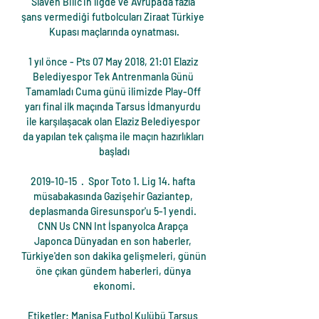
Slaven Bilic'in ligde ve Avrupa'da fazla 
şans vermediği futbolcuları Ziraat Türkiye 
Kupası maçlarında oynatması.

1 yıl önce - Pts 07 May 2018, 21:01 Elaziz 
Belediyespor Tek Antrenmanla Günü 
Tamamladı Cuma günü ilimizde Play-Off 
yarı final ilk maçında Tarsus İdmanyurdu 
ile karşılaşacak olan Elaziz Belediyespor 
da yapılan tek çalışma ile maçın hazırlıkları 
başladı

2019-10-15 · Spor Toto 1. Lig 14. hafta 
müsabakasında Gazişehir Gaziantep, 
deplasmanda Giresunspor'u 5-1 yendi. 
CNN Us CNN Int İspanyolca Arapça 
Japonca Dünyadan en son haberler, 
Türkiye'den son dakika gelişmeleri, günün 
öne çıkan gündem haberleri, dünya 
ekonomi.

Etiketler: Manisa Futbol Kulübü Tarsus 