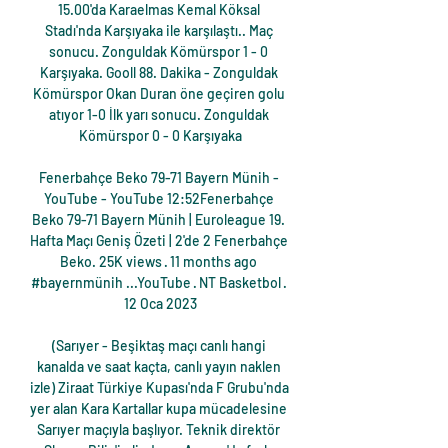
15.00'da Karaelmas Kemal Köksal 
Stadı'nda Karşıyaka ile karşılaştı.. Maç 
sonucu. Zonguldak Kömürspor 1 - 0 
Karşıyaka. Gooll 88. Dakika - Zonguldak 
Kömürspor Okan Duran öne geçiren golu 
atıyor 1-0 İlk yarı sonucu. Zonguldak 
Kömürspor 0 - 0 Karşıyaka

Fenerbahçe Beko 79-71 Bayern Münih - 
YouTube - YouTube 12:52Fenerbahçe 
Beko 79-71 Bayern Münih | Euroleague 19. 
Hafta Maçı Geniş Özeti | 2'de 2 Fenerbahçe 
Beko. 25K views · 11 months ago 
#bayernmünih ...YouTube · NT Basketbol · 
12 Oca 2023

(Sarıyer - Beşiktaş maçı canlı hangi 
kanalda ve saat kaçta, canlı yayın naklen 
izle) Ziraat Türkiye Kupası'nda F Grubu'nda 
yer alan Kara Kartallar kupa mücadelesine 
Sarıyer maçıyla başlıyor. Teknik direktör 