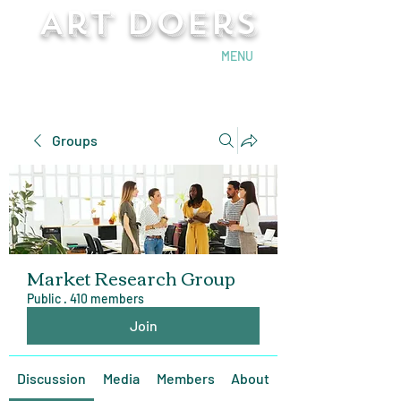
Art Doers
Send Email
MENU
Groups
Market Research Group
Public
·
410 members
Join
Discussion
Media
Members
About