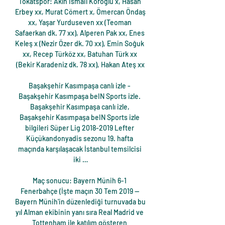
Tokatspor: Akın İsmail Köroğlu x, Hasan 
Erbey xx, Murat Cömert x, Ömercan Öndaş 
xx, Yaşar Yurduseven xx (Teoman 
Safaerkan dk. 77 xx), Alperen Pak xx, Enes 
Keleş x (Nezir Özer dk. 70 xx), Emin Soğuk 
xx, Recep Türköz xx, Batuhan Türk xx 
(Bekir Karadeniz dk. 78 xx), Hakan Ateş xx

Başakşehir Kasımpaşa canlı izle - 
Başakşehir Kasımpaşa beIN Sports izle. 
Başakşehir Kasımpaşa canlı izle, 
Başakşehir Kasımpaşa beIN Sports izle 
bilgileri Süper Lig 2018-2019 Lefter 
Küçükandonyadis sezonu 19. hafta 
maçında karşılaşacak İstanbul temsilcisi 
iki …

Maç sonucu: Bayern Münih 6-1 
Fenerbahçe (İşte maçın 30 Tem 2019 — 
Bayern Münih'in düzenlediği turnuvada bu 
yıl Alman ekibinin yanı sıra Real Madrid ve 
Tottenham ile katılım gösteren 