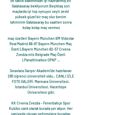
ve taktik bakımından iyi hazırlanmış bir 
Galatasaray bekliyorum Beşiktaş son 
maçlarda iyi top oynuyor seyir zevki 
yüksek güzel bir maç olur benim 
tahminim Galatasaray bu saatten sonra 
kolay kolay maç vermez

maç özetleri Bayern München BM Videolar 
Real Madrid 88-97 Bayern München Maç 
Özeti |,Bayern München 82-57 Crvena 
Zvedza mts Belgrade Maç Özeti 
|,Panathinaikos OPAP ...

Sınavlara Sarıyer Akademi’de hazırlanan 
285 öğrenci üniversiteli oldu.. CANLI İZLE 
FOTO GALERİ. Marmara Üniversitesi, 
İstanbul Üniversitesi, Hacettepe 
Üniversitesi gibi.

KK Crvena Zvezda - Fenerbahçe Spor 
Kulübü canlı olarak burada yer alıyor. Her 
saniyede oluşan gelişmelere buradan 