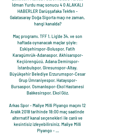
İdman Yurdu maç sonucu 4 0 ALAKALI 
HABERLER Darüşşafaka Tekfen - 
Galatasaray Doğa Sigorta maçı ne zaman, 
hangi kanalda?

Maç programı. TFF 1. Lig'de 34. ve son 
haftada oynanacak maçlar şöyle: 
Eskişehirspor-Boluspor. Fatih 
Karagümrük-Adanaspor. Akhisarspor-
Keçiörengücü. Adana Demirspor-
İstanbulspor. Giresunspor-Altay. 
Büyükşehir Belediye Erzurumspor-Cesar 
Grup Ümraniyespor. Hatayspor-
Bursaspor. Osmanlıspor-Ekol Hastanesi 
Balıkesirspor. Ekol Göz.

Arkas Spor - Maliye Milli Piyango maçını 12 
Aralık 2018 tarihinde 18:00 maç saatinde 
alternatif kanal seçenekleri ile canlı ve 
kesintisiz izleyebilirsiniz. Maliye Milli 
Piyango - …
