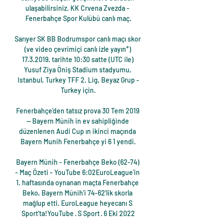
ulaşabilirsiniz. KK Crvena Zvezda - 
Fenerbahçe Spor Kulübü canlı maç.

Sarıyer SK BB Bodrumspor canlı maçı skor 
(ve video çevrimiçi canlı izle yayın*) 
17.3.2019. tarihte 10:30 satte (UTC ile) 
Yusuf Ziya Öniş Stadium stadyumu, 
Istanbul, Turkey TFF 2. Lig, Beyaz Grup -
Turkey için.

Fenerbahçe'den tatsız prova 30 Tem 2019 
— Bayern Münih in ev sahipliğinde 
düzenlenen Audi Cup ın ikinci maçında 
Bayern Munih Fenerbahçe yi 6 1 yendi.

Bayern Münih - Fenerbahçe Beko (62-74) 
- Maç Özeti - YouTube 6:02EuroLeague'in 
1. haftasında oynanan maçta Fenerbahçe 
Beko, Bayern Münih'i 74-62'lik skorla 
mağlup etti. EuroLeague heyecanı S 
Sport'ta!YouTube · S Sport · 6 Eki 2022
