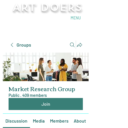
Art Doers
Send Email
MENU
Groups
Market Research Group
Public
·
409 members
Join
Discussion
Media
Members
About