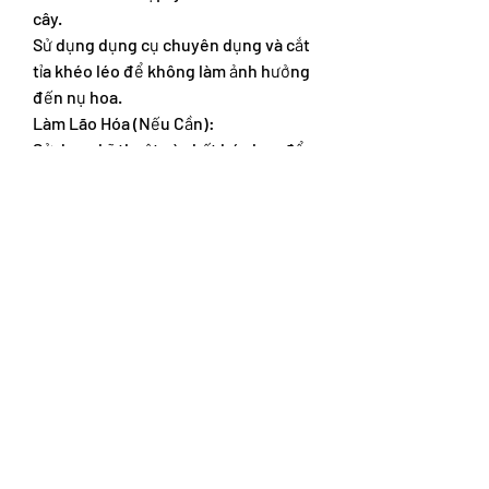
cây.
Sử dụng dụng cụ chuyên dụng và cắt 
tỉa khéo léo để không làm ảnh hưởng 
đến nụ hoa.
Làm Lão Hóa (Nếu Cần):
Sử dụng kỹ thuật và chất hóa học để 
tạo độ xù xì, làm già nua cây.
Sử dụng một số dụng cụ để tạo vết 
đập, tạo sần sùi giống như vết sẹo 
của sự già nua.
Cách tạo các thế mai vàng đẹp không 
chỉ đơn giản là một quy trình kỹ thuật, 
mà còn đòi hỏi sự tâm huyết và đam 
mê từ người trồng cây tại các 
vựa mai 
giống lớn nhất bến tre
 hiện nay. Thế 
mai không chỉ là một tác phẩm nghệ 
thuật đẹp mắt mà còn là một phản 
ánh của tâm hồn, của niềm đam mê 