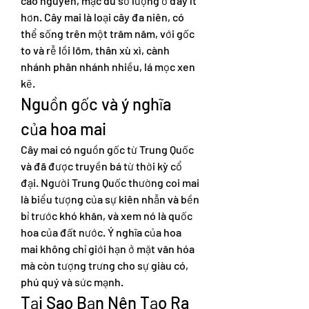
cao nguyên, mặc dù số lượng ở đây ít 
hơn. Cây mai là loại cây đa niên, có 
thể sống trên một trăm năm, với gốc 
to và rễ lồi lõm, thân xù xì, cành 
nhánh phân nhánh nhiều, lá mọc xen 
kẽ.
Nguồn gốc và ý nghĩa 
của hoa mai
Cây mai có nguồn gốc từ Trung Quốc 
và đã được truyền bá từ thời kỳ cổ 
đại. Người Trung Quốc thường coi mai 
là biểu tượng của sự kiên nhẫn và bền 
bỉ trước khó khăn, và xem nó là quốc 
hoa của đất nước. Ý nghĩa của hoa 
mai không chỉ giới hạn ở mặt văn hóa 
mà còn tượng trưng cho sự giàu có, 
phú quý và sức mạnh.
Tại Sao Bạn Nên Tạo Ra 