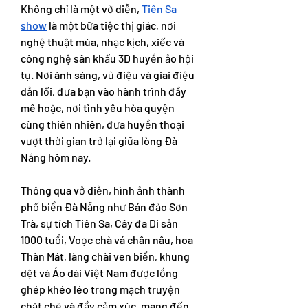
Không chỉ là một vở diễn, 
Tiên Sa 
show
 là một bữa tiệc thị giác, nơi 
nghệ thuật múa, nhạc kịch, xiếc và 
công nghệ sân khấu 3D huyền ảo hội 
tụ. Nơi ánh sáng, vũ điệu và giai điệu 
dẫn lối, đưa bạn vào hành trình đầy 
mê hoặc, nơi tình yêu hòa quyện 
cùng thiên nhiên, đưa huyền thoại 
vượt thời gian trở lại giữa lòng Đà 
Nẵng hôm nay.
Thông qua vở diễn, hình ảnh thành 
phố biển Đà Nẵng như Bán đảo Sơn 
Trà, sự tích Tiên Sa, Cây đa Di sản 
1000 tuổi, Voọc chà vá chân nâu, hoa 
Thàn Mát, làng chài ven biển, khung 
dệt và Áo dài Việt Nam được lồng 
ghép khéo léo trong mạch truyện 
chặt chẽ và đầy cảm xúc, mang đến 