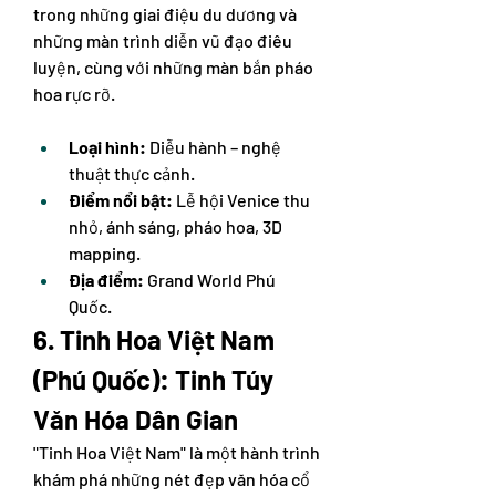
trong những giai điệu du dương và 
những màn trình diễn vũ đạo điêu 
luyện, cùng với những màn bắn pháo 
hoa rực rỡ.
Loại hình:
 Diễu hành – nghệ 
thuật thực cảnh.
Điểm nổi bật:
 Lễ hội Venice thu 
nhỏ, ánh sáng, pháo hoa, 3D 
mapping.
Địa điểm:
 Grand World Phú 
Quốc.
6. Tinh Hoa Việt Nam 
(Phú Quốc): Tinh Túy 
Văn Hóa Dân Gian
"Tinh Hoa Việt Nam" là một hành trình 
khám phá những nét đẹp văn hóa cổ 