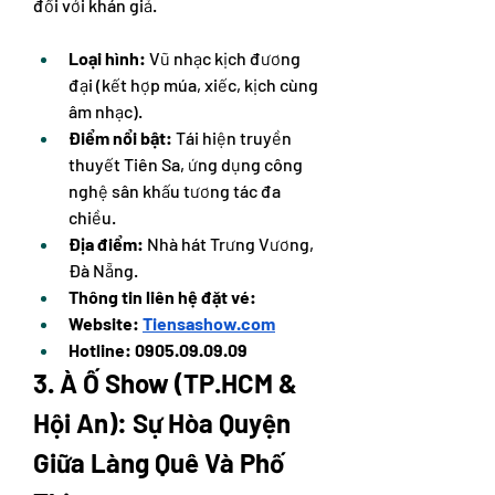
đối với khán giả.
Loại hình:
 Vũ nhạc kịch đương 
đại (kết hợp múa, xiếc, kịch cùng 
âm nhạc).
Điểm nổi bật:
 Tái hiện truyền 
thuyết Tiên Sa, ứng dụng công 
nghệ sân khấu tương tác đa 
chiều.
Địa điểm:
 Nhà hát Trưng Vương, 
Đà Nẵng.
Thông tin liên hệ đặt vé: 
Website: 
Tiensashow.com
Hotline: 0905.09.09.09
3. À Ố Show (TP.HCM & 
Hội An): Sự Hòa Quyện 
Giữa Làng Quê Và Phố 