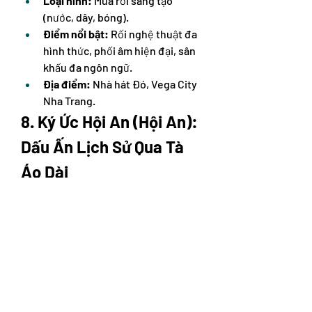
Loại hình:
 Múa rối sáng tạo 
(nước, dây, bóng).
Điểm nổi bật:
 Rối nghệ thuật đa 
hình thức, phối âm hiện đại, sân 
khấu đa ngôn ngữ.
Địa điểm:
 Nhà hát Đó, Vega City 
Nha Trang.
8. Ký Ức Hội An (Hội An): 
Dấu Ấn Lịch Sử Qua Tà 
Áo Dài
"Ký Ức Hội An" không chỉ là một show 
diễn, đó là một chuyến du hành 
ngược dòng thời gian, đưa bạn đến 
với những giai đoạn lịch sử và văn hóa 
đặc sắc của phố Hội. Sân khấu ngoài 
trời rộng 25.000m², nơi hơn 500 diễn 
viên chuyên nghiệp tái hiện những 
câu chuyện cổ kính bằng ngôn ngữ 