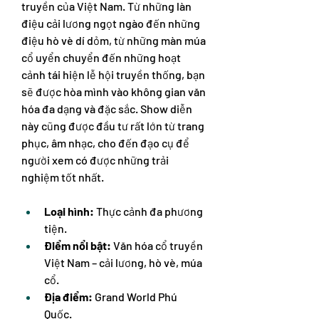
truyền của Việt Nam. Từ những làn 
điệu cải lương ngọt ngào đến những 
điệu hò vè dí dỏm, từ những màn múa 
cổ uyển chuyển đến những hoạt 
cảnh tái hiện lễ hội truyền thống, bạn 
sẽ được hòa mình vào không gian văn 
hóa đa dạng và đặc sắc. Show diễn 
này cũng được đầu tư rất lớn từ trang 
phục, âm nhạc, cho đến đạo cụ để 
người xem có được những trải 
nghiệm tốt nhất.
Loại hình:
 Thực cảnh đa phương 
tiện.
Điểm nổi bật:
 Văn hóa cổ truyền 
Việt Nam – cải lương, hò vè, múa 
cổ.
Địa điểm:
 Grand World Phú 
Quốc.