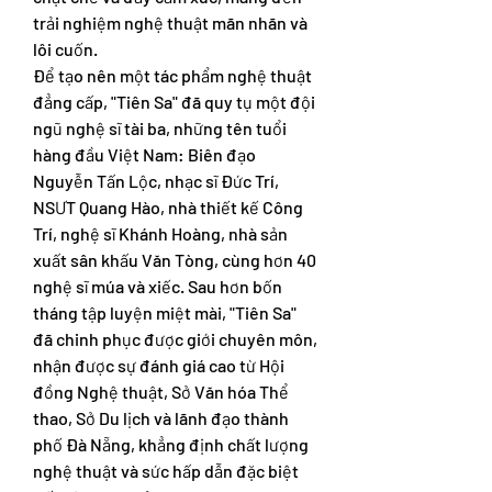
trải nghiệm nghệ thuật mãn nhãn và 
lôi cuốn.
Để tạo nên một tác phẩm nghệ thuật 
đẳng cấp, "Tiên Sa" đã quy tụ một đội 
ngũ nghệ sĩ tài ba, những tên tuổi 
hàng đầu Việt Nam: Biên đạo 
Nguyễn Tấn Lộc, nhạc sĩ Đức Trí, 
NSƯT Quang Hào, nhà thiết kế Công 
Trí, nghệ sĩ Khánh Hoàng, nhà sản 
xuất sân khấu Văn Tòng, cùng hơn 40 
nghệ sĩ múa và xiếc. Sau hơn bốn 
tháng tập luyện miệt mài, "Tiên Sa" 
đã chinh phục được giới chuyên môn, 
nhận được sự đánh giá cao từ Hội 
đồng Nghệ thuật, Sở Văn hóa Thể 
thao, Sở Du lịch và lãnh đạo thành 
phố Đà Nẵng, khẳng định chất lượng 
nghệ thuật và sức hấp dẫn đặc biệt 