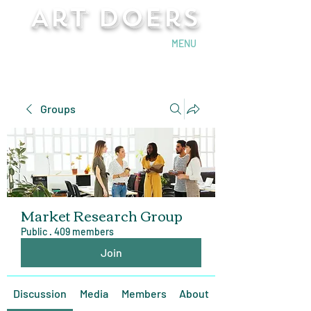
Art Doers
Send Email
MENU
Groups
Market Research Group
Public
·
409 members
Join
Discussion
Media
Members
About