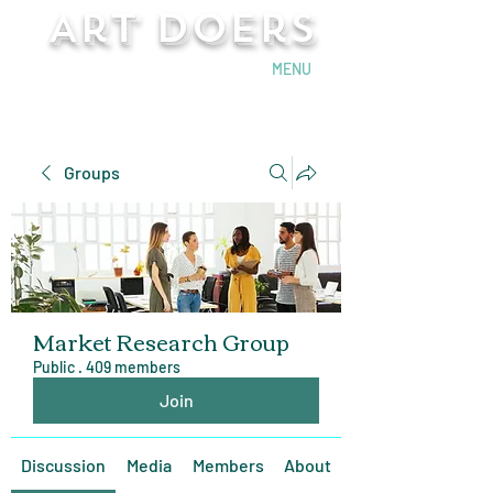
Art Doers
Send Email
MENU
Groups
Market Research Group
Public
·
409 members
Join
Discussion
Media
Members
About