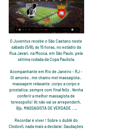
O Juventus recebe o São Caetano neste sábado (5/8), às 15 horas, no estádio da Rua Javari, na Mooca, em São Paulo, pela sétima rodada da Copa Paulista.

Acompanhante em Rio de Janeiro - RJ - Oi amores , me chamo mel massagista , massagem relaxante ,corpo a corpo e prostatica ,sempre com final feliz . Venha conferir a melhor massagista de teresopolis! Vc não vai se arrependerh. Bjs. MASSAGISTA DE VERDADE . …

Recordar é viver ! Sobre o dublê do Clodovil, nada mais a declarar. Saudações Rubronegras.. Flamengo Net. Comentários Blog da FlamengoNET. QUEM SOMOS Ser referência como espaço para o debate e a análise dos assuntos relacionados ao Flamengo, com atenção especial para a preservação da história de glórias rubro-negras.

Conheça os planos de Internet da Oi Banda Larga Velox e Fibra Ótica. Navegue com internet fixa, Oi Play e wi-fi pra a sua casa a partir de R$ 94,90.

Em outubro de 2009, o Hospital de St Joseph, em Syracuse, EUA, atestou o falecimento de uma mulher e, com a permissão da família, uma equipe de médicos se preparava para a cirurgia de retirada de seus órgãos para a doação. Foi aí que, na mesa de operação, cercada de médicos e funcionários do hospital, a mulher abriu os olhos.

Ajuda: O serviço de resultados de futebol ao vivo em FlashScore.pt oferece golos ao vivo e resultados de mais de 1.000 ligas diferentes, taças e torneios (Premier League, e Liga dos Campeões), apresentando também os marcadores dos golos, resultados ao intervalo, cartões vermelhos, alertas de golos e outras informações de futebol em directo.

A Adtalem Educacional do Brasil oferece, por meio de parcerias estratégicas, bolsas e oportunidades em outros países. Conheça um pouco dos programas oferecidos ao longo do ano, para alunos de Graduação, e não perca a chance de vivenciar experiências globais.

Assistir Panathinaikos x Olympiakos Piraeus ao vivo online 10 ... Vitória FC · Vitória Guimarães · Vizela · Werder Bremen · West Ham · Wolfsburg · Wolverhampton · Young Boys · Ypiranga. 09/01/2024. Assistir ...

Rencontre du Journée 17 en Primeira Liga entre Rio Ave et Vitoria Sétubal.. Rio Ave Nélson Macedo Monte Eliseu Mendja Nadjack Soares Cassamá Leandro Cordeiro de Lima Silva Wenderson Rodrigues do Nascimento Galeno Carlos Vinícius Alves Morais Fabio Coentrão João Felipe Schmidt Urbano Jonathan Buatu Mananga Leonardo Cesar.

Milan x Atalanta: Onde Assistir, Horário e Escalações do há 19 horas — Com os avanços da tecnologia, ficou muito mais fácil assistir aos jogos de futebol ao vivo e online no seu celular. Vitoria Guimarães - ...

A UD Oliveirense e a Ovarense Gavex protagonizam um dos embates das meias-finais dos Playoffs da Liga Placard, com o jogo 1 a estar agendado para esta quinta-feira (21 horas, transmissão na FPBtv). André Bessa, a alinhar no campeão nacional, e Will Perry, jogador do emblema vareiro, anteviram os entusiasmantes dérbis que aí vêm em […]

Pré-visualização Vitória Guimarães vs Penafiel Todos os dados da antevisão do jogo Vitória Guimarães vs Penafiel - Taça de Portugal 2024: Lesionados, avisados, últimos confrontos e muito mais.

Ponte Preta x Bragantino Histórico de Confrontos* As duas equipes já se enfrentaram em 32 jogos oficiais na história. A Ponte Preta já venceu a equipe adversária em 14 duelos. Já o Bragantino conseguiu superar seu rival em 11 oportunidades . Além disso, os times já …

Logo no intervalo, mesmo precisando do resultado e com o Cuiabá jogando atrás, Loss preferiu fazer uma mudança de atacantes, sacou Marcelo e colocou Wesley no jogo. A troca não fez efeito no Leão, que continuava tentando atacar pelas laterais, dessa vez com Chiquinho um pouco mais presente, mas com um meio campo que pouco produzia.

Grupo Escoteiro São Mário 144º, Grupo Escoteiro Piracicaba 165º, Rolimã Voador Racing, 019 Caipiras Longboard, Jovões - Carrinho de Rolimã, Corrida Rw De Carrinho Rolimã Atibaia, Espaço Viver Bem, Atibaia TV, RC Competiçoes, Laranja Filmes, The Boeing Company, Terra, Celina Calixto Calixto, Bank Harder, Anderson Roberto, The Rock Race.

Quando você se cadastra no site do Senac São Paulo, algumas informações devem ser obrigatoriamente fornecidas. É o caso, por exemplo,nome completo, endereço e endereço de e-mail. Outro campo que deverá ser preenchido por você é o “aceito", demonstrando sua concordância com nossa política de …

[[[gratuito>>]<]] assistir Vitória e Rio Ave ao vivo agora 2 23/12/2023 — 02/04/2023 — O ótimo desempenho em campo deixou a equipe com o favoritismo para ser campeã da Liga Portugal. O técnico Roger Schmidt visa a ...

Capa comenta preparação para partida contra o Bragantino: "Estamos bem preparados" - Varela Notícias - Conectado aos Baianos Portal de Notícias de Salvador Bahia Brasil que oferece informação precisa e de qualidade sobre os assuntos mais relevantes do Estado.

O centro da cidade por volta de 1970 (Crédito: Gyorgy Szendridi/Panoramio) Segundo a historiadora Angela de Castro Gomes, a “construção de uma nação é um processo permanente e inconcluso, durante o qual seus integrantes, ou melhor, sua população vai aprendendo a se reconhecer com características próprias que não só a distinguem de.

UNIVERSIDADE MUNICIPAL DE SÃO CAETANO DO SUL. Ao Prof. Dr. Leonel Mazzali pela transmissão de conhecimentos durante as aulas, e fora delas. São Bernardo do Campo e São Caetano do Sul ANPAD – Associação Nacional de Pós-Graduação e Pesquisa em Administração

assistir Benfica x Braga ao vivo hoje x Penafiel Rio Ave x Boavista Napoli x Cesena Acompanhe Criciúma Inclusive, caso vença o Portimonense, os Rioavistas ultrapassarão o Vitória de Guimarães ...

assistir jogo Ponte Preta x Palmeiras ao vivo online Assista Ponte Preta vs Palmeiras transmissão ao vivo direct campeonato Paulista 2011 de TV online grátis em 17 de abril de 2011. Kick off time às 23:30 CET, com cobertura televisiva nacional prevista pela ESPN.

O Benfica procurou mais virar o resultado mas os árbitros franceses acabaram influenciando o encontro. Primeiro, quando mostraram dois cartões azuis para jogadores da Oliveirense, ficando a equipe jogando com apenas três jogadores, contra cinco do Benfica, até que o Benfica marcasse novamente.

- Estado do Rio de Janeiro. Principais projetos da E-Sun - Rio de Janeiro /RJ (37,50 kwp) - Rio Claro /RJ (25,97 Kwp) - Barra Mansa/ RJ (16,50 Kwp) Serviços oferecidos pela E-Sun - Instalação - Homologação - Venda de Equipamentos - Garantia. Marcas e equipamentos utilizados pela E-Sun-Inversores: Solis, Weg, Renovigi, Canadian.

O Moreirense FC foi fundado, há 74 anos, em 1 de Novembro de 1938, mas só muito tarde, em 1979/80 – depois de penar pelos Distritais da AF Braga - subiu aos escalões nacionais do futebol português. Competiu na III Divisão até 1989/90 e depois de 12 temporadas na II Divisão (B e II Liga) ascendeu no final de 2001/02 à I Liga.

Berilo: Exploração de ouro no rio Araçuaí assusta moradores. Medo maior é de contaminação da água por mercúrio. Exploração é ilegal. Prefeitura não liberou Alvará de Funcionamento Grande estrutura da balsa e draga, com capacidade de 25 toneladas, e a possibilidade de uso de mercúrio na exploração do ouro assustam moradores de.

Se você é fã de travestis, São Paulo (SP) é a cidade que você deve visitar. Há literalmente milhares de transex Sao Paulo, CDzinhas, top bonecas e travestis que vivem lá. Você pode ver muitas delas trabalhando nas ruas de Indianapolis, Jockey club, etc A qualidade de shemales em SP é extraordinária.

Casa de Noel tem agenda lotada no fim de semana Musical chega a São José dos Campos,. Mogi das Cruzes,. a controlar a vida online de seus cônjuges do que dos seus filhos Pesquisa da AVG descobriu que o uso de dispositivos conectados pelas crianças causa menos preocupação nos pais do que as atividades de seus parceiros na web.

Vitória Guimarães x Penafiel ao vivo Vitória Guimarães vs Penafiel live inicia em 11/01/2024 a 20:15 tempo UTC em Taça de Portugal. Atualmente, Vitória Guimarães Rank -, enquanto Penafiel espera - ...

Arbitragem sem comentários. Podíamos ter alcançado o golo na 1ª parte, mas fomos adiando e chegamos ao intervalo com um nulo. O Sanjoanense entra forte na 2ª parte e faz 2 golos em 5 minutos (O 1º golo nasce de uma lançamento lateral e no meio da confusão um jogador da Sanjoanense teve um remate vitorioso, o 2º golo, depois de um.

XV de Piracicaba confirma mais dois jogos-treinos em janeiro. Foto: Assessoria XV Enquanto o dia da reapresentação do elenco do XV de Piracicaba campeão da Copa Paulista se aproxima, o clube segue trabalhando nos bastidores no intuito de formar o grupo que disputará a Série A2 do Campeonato Paulista e a Série D do Campeonato Brasileiro em 2017.

Onde assistir ao vivo Flamengo x Santos? Jogo do Brasileirão gera expectativa. Os assinantes do Premiere na televisão a cabo podem acompanhar os jogos ao vivo do Brasileirão sem pagar mais nada por meio da internet. Com Flamengo x Santos não será diferente. Assistir Flamengo x Santos ao vivo: Premiere Play exibe jogo online

Vitória Sport Clube Vitória Sport Clube fundado a 22 de setembro de 1922, inspirado por D. Afonso Henriques é conhecido por ser um clube de conquistadores.

assistir Braga e Vitória Guimares ao vivo na tv SC Braga - C há 4 dias — Braga e Vitória SC ao vivo hoje Braga x Vitória Guimarães ao vivo: onde assistir o 6 jan. Guimaraes x Penafiel, 15.01. Guimaraes x Arouca.

São Bernardo 12/10 - 15h00 Notícias Ficha Técnica DECISÃO Copa Paulista: Atacante do São Caetano analisa decisão contra o EC São Bernardo DIFICULDADES Copa Paulista: Comandante do São Caetano prevê dificuldades para ir à decisão DIA AGITADO!.

Benfica e Castelo Branco conhece hoje adversário da 4ª eliminatória da Taça de Portugal. As 32 equipas ainda em prova na Taça de Portugal de futebol conhecem hoje os seus adversários na quarta eliminatória, cujo sorteio, já sem condicionamentos, está agendado para o meio-dia.

O Criciúma busca mais uma vitória no Campeonato Brasileiro da Série B. A partir das 21h30min desta sexta-feira (30