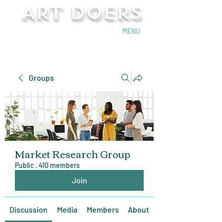
Art Doers
Send Email
MENU
Groups
Market Research Group
Public
·
410 members
Join
Discussion
Media
Members
About