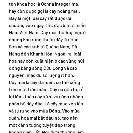
tên khoa học là Ochna integerima, 
hay còn được gọi là cây hoàng mai. 
Đây là một loài cây rất được ưa 
chuộng vào ngày Tết, đặc biệt ở miền 
Nam Việt Nam. Cây mai thường mọc ở 
những khu rừng thuộc dãy Trường 
Sơn và các tỉnh từ Quảng Nam, Đà 
Nẵng đến Khánh Hòa. Ngoài ra, loài 
hoa này còn xuất hiện ở các vùng núi 
đồng bằng sông Cửu Long và cao 
nguyên, mặc dù số lượng ít hơn.
Cây mai là cây đa niên, có thể sống 
trên một trăm năm. Cây có gốc to, rễ 
lồi lõm, thân cây xù xì và cành nhánh 
phân bố dày đặc. Lá cây mọc xen lẫn 
và tự rụng vào mùa Đông. Vào mùa 
xuân, hoa mai bắt đầu nở, tạo nên 
một cảnh tượng tuyệt đẹp trong 
không gian Tết. Người ta thường làm 