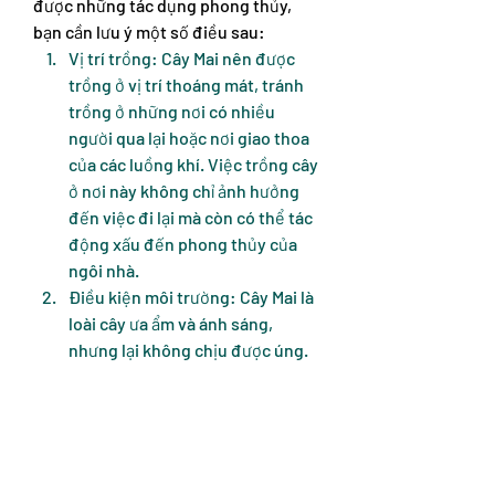
được những tác dụng phong thủy, 
bạn cần lưu ý một số điều sau:
Vị trí trồng: Cây Mai nên được 
trồng ở vị trí thoáng mát, tránh 
trồng ở những nơi có nhiều 
người qua lại hoặc nơi giao thoa 
của các luồng khí. Việc trồng cây 
ở nơi này không chỉ ảnh hưởng 
đến việc đi lại mà còn có thể tác 
động xấu đến phong thủy của 
ngôi nhà.
Điều kiện môi trường: Cây Mai là 
loài cây ưa ẩm và ánh sáng, 
nhưng lại không chịu được úng. 
Vì vậy, bạn cần trồng cây ở nơi 
cao ráo và tưới nước vừa đủ. Đảm 
bảo đất trồng có khả năng thoát 
nước tốt sẽ giúp cây phát triển 
khỏe mạnh.