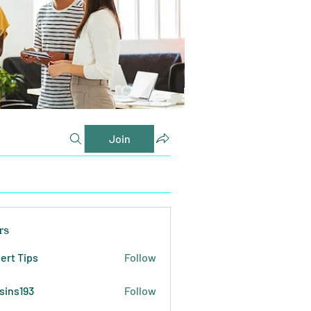
Join
rs
ert Tips
Follow
sins193
Follow
193