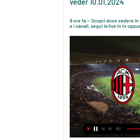
veder 10.01.2024
9 ore fa — Scopri dove vedere in d
e i canali, segui la live in tv oppur