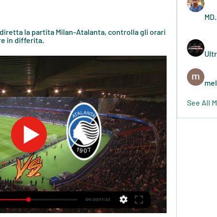
MD.
iretta la partita Milan-Atalanta, controlla gli orari 
e in differita.
Ult
mel
See All 