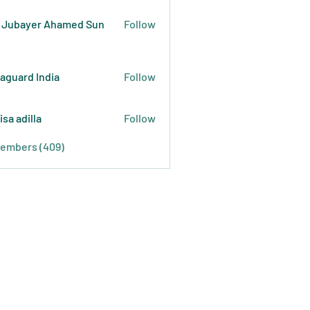
 Jubayer Ahamed Sun
Follow
raguard India
Follow
isa adilla
Follow
Members (409)