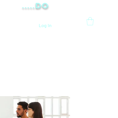
.....Do
Log In