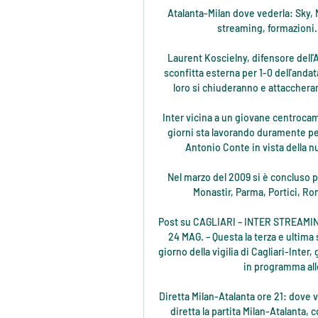
Atalanta-Milan dove vederla: Sky, Now o DAZN? Canale tv, 9 dic 2023 — Canale tv, diretta streaming, formazioni. Matteo Occhiuto. 09 dic 2023 07:58-08:00

Laurent Koscielny, difensore dell'Arsenal che domani affronterà il BATE Borisov dopo la sconfitta esterna per 1-0 dell'andata, ha parlato in conferenza stampa: "Servirà equilibrio, loro si chiuderanno e attaccheranno in contropiede. Articolo completo » Commenti »

Inter vicina a un giovane centrocampista del Chievo: i dettagli dell’affare. L'Inter in questi giorni sta lavorando duramente per completare la squadra da mettere a disposizione di Antonio Conte in vista della nuova stagione di Serie A. Intanto si pensa anche...

Nel marzo del 2009 si è concluso presso le Scuole di Aversa, Cairo Montenotte, Catania, Monastir, Parma, Portici, Roma e Sulmona, il Corso che ha coinvolto n. 534 …

Post su CAGLIARI – INTER STREAMING D scritti da CalabriaIndipendente. APPIANO GENTILE, 24 MAG. – Questa la terza e ultima sintesi della conferenza stampa di José Mourinho nel giorno della vigilia di Cagliari-Inter, gara valida per la 37^ giornata della Serie A Tim 2008-’09 in programma allo stadio “Sant’Elia” di Cagliari (ore 15.

Diretta Milan-Atalanta ore 21: dove vederla in tv, streaming 9 ore fa — Scopri dove vedere in diretta la partita Milan-Atalanta, controlla gli orari e i canali, segui la live in tv oppure in differita.

È solo linea vaporosa il mare Che un giorno germogliò rapace, E nappo d’un miele, non piú gustato Per non morire di sete, mi pare La piana, e a un seno casto, Diana vezzo 20 D’opali, ma nemmeno d’invisibile Non palpita. Ah! questa è l’ora che annuvola e smemora. Letteratura italiana Einaudi 10

Vk Manuel Paredes è su Facebook. Iscriviti a Facebook per connetterti con Vk Manuel Paredes e altre persone che potresti conoscere. Grazie a Facebook...

La Norvegia offre numerose possibilità per coloro che si apprestano a fare una esperienza lavorativa in questo paese. I lavori sono molto diversificati e comprendono posizioni specializzate, come quelle adatte ad ingegneri sulle piattaforme petrolifere o posizioni base come quelle nel settore turistico, adatte a studenti in cerca di un lavoro.

AC Milan Atalanta BC streaming Le probabili formazioni di Mi 16 ore fa — Big match dell'ultima giornata di Serie A tra Atalanta e diretta e sentita, per quanto manchevole e som ...

La casa dell'Hellas è sempre più RadioVerona. Le cronache delle partite in diretta e in esclusiva, amichevoli comprese. Ma non solo. La simbiosi è totale, con news in tempo reale nelle edizioni dei notiziari di cronaca, dalle 7 alle 19.45, e tanto altro.

I rapporti economico-commerciali e politici tra Italia e Giappone, le contraddizioni del Governo, i rapporti Italia-Europa-Asia e in particolare Cina, le tensioni commerciali con gli USA. www.radioradicale.it ioascolto@radioradicale.it. "I rapporti tra Italia e Giappone, l'incontro Conte-Abe a Roma. I rapporti economico-commerciali.

Hanno chiuso il campionato una dietro l’altra, con soli tre punti di differenza, e il prossimo anno intendono ripetere quanto di buono fatto: si tratta di Chievo e Verona. Le due compagini gialloblu si accontenterebbero di un’altra salvezza senza sofferenze, ma certamente guadagnare qualche

Genaro Alberto Olivieri vs Stefano Battaglino h2h tennis stats & betting tips. Check out our soccer betting predictions with the latest odds. We have head-to-head results and stats for all ITF, WTA & ATP tennis matches since 1969. Enter any two player's names in the search boxes at …

10/05/2015 17:00. CALCIO, LEGA PRO 2014-15 GIRONI A, B, C, ULTIMA GIORNATA, TUTTI I VERDETTI. Finisce la stagione nei tre gironi di Lega Pro: risultati dell'ultimo turno e verdetti.

Calcio - Europa: Islanda U17 D risultati in tempo reale, risultati finali, calendario, classifiche, dettaglio delle partite con marcatori, cartellini gialli e cartellini rossi, comparazione quote e …

Ajax-Ju