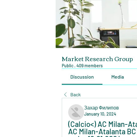
Market Research Group
Public
·
409 members
Discussion
Media
Back
Захар Филипов
January 10, 2024
(Calcio<) AC Milan-At
AC Milan-Atalanta BC d