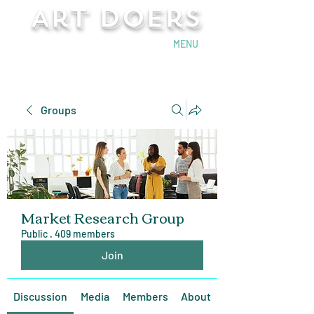
Art Doers
Send Email
MENU
Groups
Market Research Group
Public
·
409 members
Join
Discussion
Media
Members
About